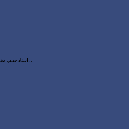
استاد حبیب مغل – آجکل برسات کا موسم ہے فوڈ پوائزننگ (زہریلا دانہ کھانے کے اثرات) عام ہیں. چونکہ فضا میں نمی بہت زیادہ ہوتی ہے تو رات کا گرا …