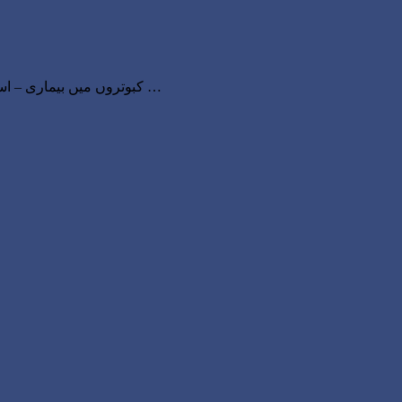
کبوتروں میں بیماری – اسلام علیکم سب دوست کیسے ہیں. امید ہے سب خیریت سے ہونگے۔ پچھلے ایک مہینے سے اکثر دوست فون کر کے ایک مسئلہ بیان کر رہے …