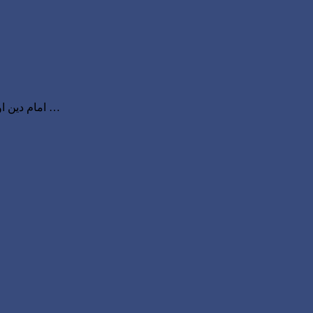
امام دین اور کمگر میں فرق – اصل کمگر کبوتر جن کی آنکھوں کی زمین سفید اور ذرات اورنج یعنی مالٹا لال رنگ میں تھے شجرہ نسب میں امام دین …