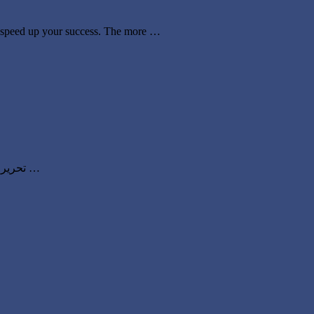
ly speed up your success. The more …
تحریر – یاسر علی بٹ صاحب سردیوں میں کبوتروں کے لیے دانہ کی مقدار بچے پالتے کبوتروں کو صبح ، شام دو وقت 60 سے 90 گرام فی جوڑا کے …