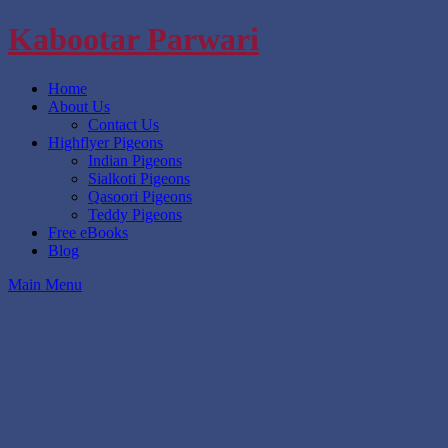
Skip
Kabootar Parwari
to
content
Home
About Us
Contact Us
Highflyer Pigeons
Indian Pigeons
Sialkoti Pigeons
Qasoori Pigeons
Teddy Pigeons
Free eBooks
Blog
Main Menu