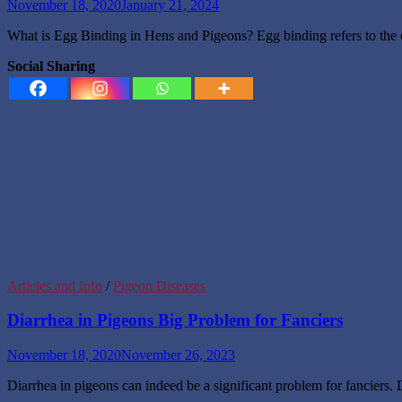
November 18, 2020
January 21, 2024
What is Egg Binding in Hens and Pigeons? Egg binding refers to the c
Social Sharing
Articles and Info
/
Pigeon Diseases
Diarrhea in Pigeons Big Problem for Fanciers
November 18, 2020
November 26, 2023
Diarrhea in pigeons can indeed be a significant problem for fanciers. D
…