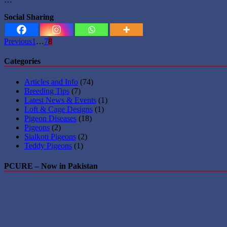
Social Sharing
Posts
Previous
1
…
7
8
pagination
Categories
Articles and Info
(74)
Breeding Tips
(7)
Latest News & Events
(1)
Loft & Cage Designs
(1)
Pigeon Diseases
(18)
Pigeons
(2)
Sialkoti Pigeons
(2)
Teddy Pigeons
(1)
PCURE – Now in Pakistan