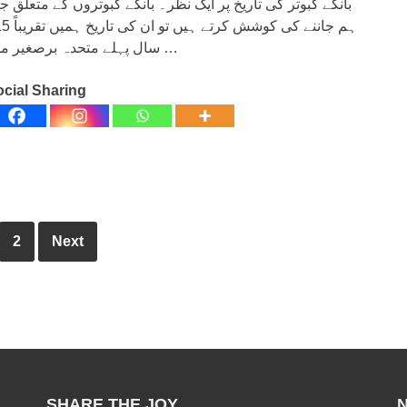
بانکے کبوتر کی تاریخ پر ایک نظر۔ بانکے کبوتروں کے متعلق 
ہم جاننے کی کوشش کرتے ہی
سال پہلے متحدہ برصغیر میں …
cial Sharing
2
Next
SHARE THE JOY