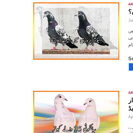
AR
؟
Ju
یں
جی
So
AR
ر
ڈ
Ap
ہے