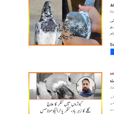
د
No
ی دہائی کی
ہم
So
AR
ت
Ju
ر
ی
ی