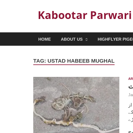
Kabootar Parwari
HOME
ABOUT US
HIGHFLYER PIG
TAG:
USTAD HABEEB MUGHAL
AR
ت
Ja
از
کے