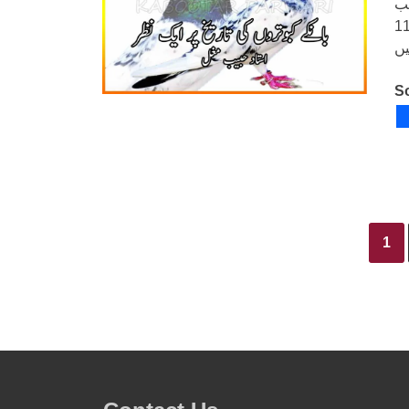
جب
ں تو ان کی تاریخ ہمیں تقریباً 115
So
1