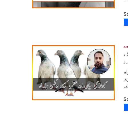
…
So
AR
ے
Ju
ام
ری
So