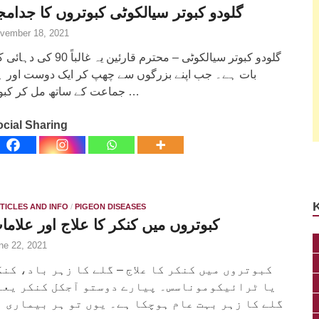
گلودو کبوتر سیالکوٹی کبوتروں کا جدامج
vember 18, 2021
گلودو کبوتر سیالکوٹی – محترم قارئین یہ غالباً 90 ک
بات ہے۔ جب اپنے بزرگوں سے چھپ کر ایک دوست اور 
جماعت کے ساتھ مل کر کبوتر …
cial Sharing
TICLES AND INFO
/
PIGEON DISEASES
کبوتروں میں کنکر کا علاج اور علاما
ne 22, 2021
کبوتروں میں کنکر کا علاج – گلے کا زہر باد، کنک
یا ٹرائیکوموناسس۔ پیارے دوستو آجکل کنکر یعن
گلے کا زہر بہت عام ہوچکا ہے۔ یوں تو ہر بیماری ہ