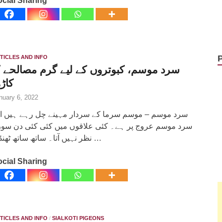
cial Sharing
TICLES AND INFO
سرد موسم، کبوتروں کے لیے گرم مصالحے ک
کاڑھ
nuary 6, 2022
سرد موسم – موسم سرما کے سردار مہینے چل رہے ہیں ا
سرد موسم عروج پر ہے۔ کئی علاقوں میں کئی کئی دن سو
نظر نہیں آتا۔ ساتھ ساتھ ٹھنڈی …
cial Sharing
TICLES AND INFO
/
SIALKOTI PIGEONS