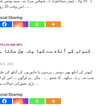
کہ 35 والے کبوتر سیالکوٹ کے شوقین مراد سے سید یونس ش
نے اس وقت 35 روپے …
cial Sharing
TICLES AND INFO
کبوتر کی آنکھ سے کیا پتہ چل سکتا ہ
ril 6, 2021
کبوتر کی آنکھ بھی دوسرے پرندوں یا جانوروں کی آنکھ کی ط
سب سے پہلے دیکھنے کا عضو ہے۔ مگر ہم لوگوں نے اس کو ا
بڑی تصوراتی خیالات سے …
cial Sharing