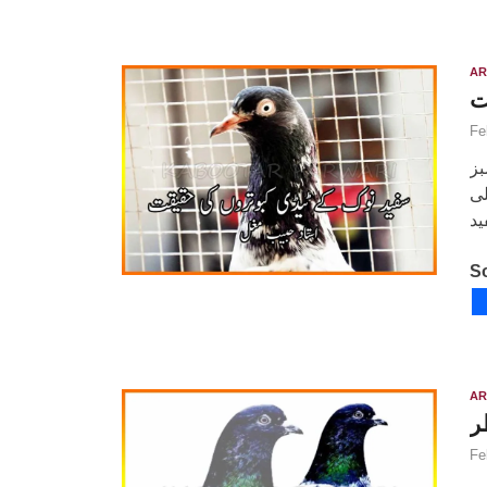
AR
ت
Fe
بز
لی
So
AR
ر
Fe