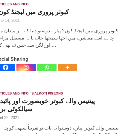
TICLES AND INFO
کبوتر پروری میں لیجنڈ کون
ne 14, 2021
کبوتر پروری میں لیجنڈ کون؟ پیارے دوستو دنیا کے ہر میدان م
چاہے اسے معاشرے میں اچھا سمجھا جائے یا نہ مستقل مزا
اور لگن سے جس نے بھی کام …
cial Sharing
TICLES AND INFO
/
SIALKOTI PIGEONS
پینتیس والے کبوتر خوبصورت اور پائیدا
سیالکوٹی بری
ril 22, 2021
پینتیس والے کبوتر: پیارے دوستو! یہ بات تو تقریباً سبھی کو پتہ 