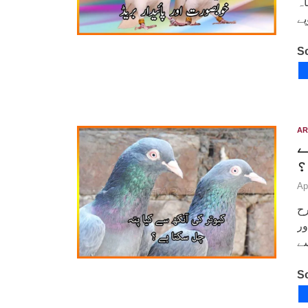
اہ
So
AR
ے
؟
Ap
رح
ور
So