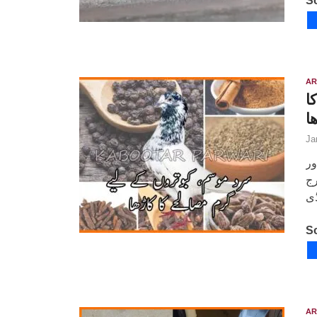
So
AR
ا
ا
Ja
ور
رج
So
AR