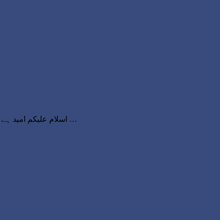
(Kabootar Bazi) اسلام علیکم امید ہے تمام دوست خیر و عافیت سے ہوں گے۔ اللہ پاک آپ سمیت ہم کو بھی اپنی حفاظت میں رکھے اور صحت و تندرستی عطا …