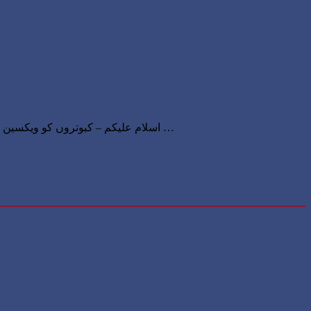
اسلام علیکم – کبوتروں کو ویکسین کرنا کیوں ضروری ؟ دوستو پاکستان میں آجکل سردی کے ساتھ ساتھ ہر جاندار کی زندگی بھی مشکلات کا شکار ہے۔ مختلف وبایئں پھیلی …