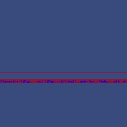
)
Pigeon Eye
(1)
Pigeon Feed
(1)
Pigeons
(5)
Ustad Chaudry Sakhi Muhammad Bhatt