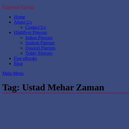
Skip
Kabootar Parwari
to
Home
content
About Us
Contact Us
Highflyer Pigeons
Indian Pigeons
Sialkoti Pigeons
Qasoori Pigeons
Teddy Pigeons
Free eBooks
Blog
Main Menu
Tag:
Ustad Mehar Zaman