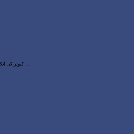
کبوتر کی آنکھ اور حقیقت – اسلام علیکم پیارے دوستو آج آپ سے خدا کی عطا کردہ نعمتوں میں سے ایک خاص نعمت آنکھ پر اپنے خیالات اور تجربہ شیئر …