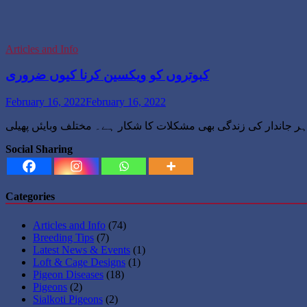
Articles and Info
کبوتروں کو ویکسین کرنا کیوں ضروری
February 16, 2022
February 16, 2022
Social Sharing
Categories
Articles and Info
(74)
Breeding Tips
(7)
Latest News & Events
(1)
Loft & Cage Designs
(1)
Pigeon Diseases
(18)
Pigeons
(2)
Sialkoti Pigeons
(2)