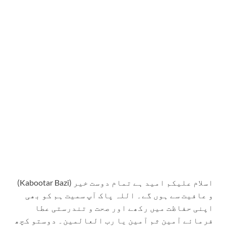
(Kabootar Bazi) اسلام علیکم امید ہے تمام دوست خیر
و عافیت سے ہوں گے۔ اللہ پاک آپ سمیت ہم کو بھی
اپنی حفاظت میں رکھے اور صحت و تندرستی عطا
فرمائے آمین ثم آمین یا رب العالمین۔ دوستو کچھ