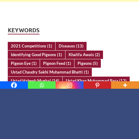
KEYWORDS
2021 Competitions
(1)
Diseases
(13)
Identifying Good Pigeons
(1)
Khalifa Awais
(2)
Pigeon Eye
(1)
Pigeon Feed
(1)
Pigeons
(5)
Ustad Chaudry Sakhi Muhammad Bhatti
(1)
Ustad Habeeb Mughal
(14)
Ustad Khan Muhammad Bara
(13)
Ustad Mahfooz Ahmad Malik
(2)
Ustad Mehar Zaman
(3)
Yassir Ali Butt
(5)