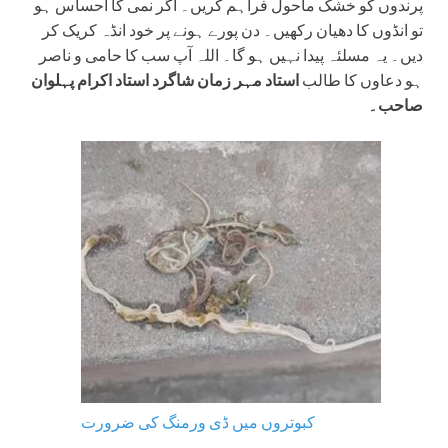
پرندوں کو خشک ماحول فراہم کریں۔ اگر نمی کا احساس ہو
تو انڈوں کا دھیان رکھیں۔ دن پورے ہونے پر خود انڈہ کریک کر
دیں۔ یہ مسلئہ پیدا نہیں ہو گا۔ اللہ آپ سب کا حامی و ناصر
ہو دعاوں کا طالب
استاد مہر زمان شاگرد استاد اکرام پہلوان
صاحب۔
کبوتروں میں ڈی ورمنگ کی ضرورت