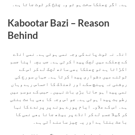
ہے۔ اگر چھلکا سخت ہو تو وہ چٹخ کر ٹوٹ جاتا ہے۔
Kabootar Bazi – Reason
Behind
انڈہ نہ ٹوٹ پانے کی وجہ نمی ہوتی ہے۔ نمی انڈے
کے چھلکے میں لچک پیدا کرتی ہے۔ جب بچہ اپنا جسم
اکڑاتا ہے تو چھلکا بھی ساتھ لچک لے کر اس کے
ٹوٹنے میں دشواری پیدا کرتا ہے۔ جہاں سورج کی
روشنی نہ پہنچ سکے اور ٹھنڈک کا احساس رہے وہاں
نمی پیدا ہو جانا بڑی بات نہیں۔ حبس کے موسم میں
رطوبت پیدا ہوتی ہے۔ جو اس وجہ کا بھی باعث بنتی
ہے۔ اس کے علاوہ ایام پورے ہونے پر پرندے کا نہا
کر گیلا جسم لے کر انڈے پر بیٹھ جانا بھی نمی کا
باعث بنتا ہے اور یہ چیز سامنے آتی ہے۔