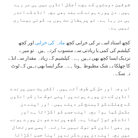
شوقین دوستوں کے بچے آجکل انڈوں میں ہی مر رہے
ہیں۔ دن پورے ہونے کے بعد بھی بچہ انڈے کے اندر
ہی مر رہا ہے۔ تو پریشان مت ہوں یہ کوئی بیماری
نہیں ہے۔
کچھ استاد اسے نر کی خرابی کچھ
مادہ کی خرابی
اور کچھ
کیلشم کی کمی یا زیادتی سے منسوب کرتے ہیں۔ تو میرے
نزدیک ایسا کچھ بھی نہیں ہے۔ کیلشیم کے زیادہ مقدار سے انڈے
کا چھلکا بے شک مظبوط ہوتا ہے۔ مگر ایسا بھی نہیں کے ٹوٹ
نہ سکے۔
اب وجہ اور حل کی طرف آتے ہیں۔ اکثریت میں پرندے
انڈوں کے دن پورے ہونے پر اپنی نوک مار کر انڈوں
کے چھلکے کو ڈیمنج کر دیتے ہیں۔ اور اپنے دن
مکمل کیا ہوا بچہ اپنے جسم کو اکڑاتا ہے اور
انڈے کو توڑ لیتا ہے۔ کچھ پرندے جو دن پورے ہونے
پر بھی انڈوں کو نوک نہیں مارتے۔ ایسی صورتحال
میں بچہ اپنے دن پورے کرنے پر اپنا جسم اکڑاتا