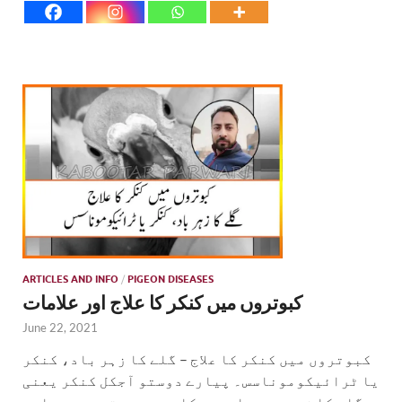
ARTICLES AND INFO
/
PIGEON DISEASES
کبوتروں میں کنکر کا علاج اور علامات
June 22, 2021
کبوتروں میں کنکر کا علاج – گلے کا زہر باد، کنکر
یا ٹرائیکوموناسس۔ پیارے دوستو آجکل کنکر یعنی
گلے کا زہر بہت عام ہوچکا ہے۔ یوں تو ہر بیماری