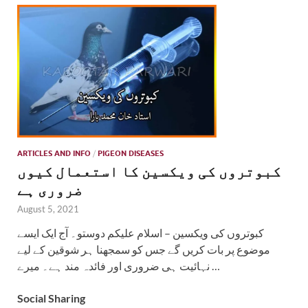
ARTICLES AND INFO
/
PIGEON DISEASES
کبوتروں کی ویکسین کا استعمال کیوں
ضروری ہے
August 5, 2021
کبوتروں کی ویکسین – اسلام علیکم دوستو۔ آج ایک ایسے
موضوع پر بات کریں گے جس کو سمجھنا ہر شوقین کے لیے
نہائیت ہی ضروری اور فائدہ مند ہے۔ میرے …
Social Sharing