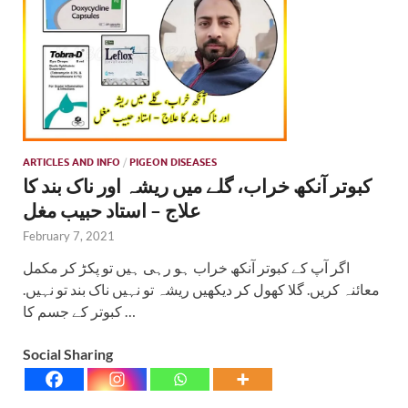
ARTICLES AND INFO
/
PIGEON DISEASES
کبوتر آنکھ خراب، گلے میں ریشہ اور ناک بند کا
علاج – استاد حبیب مغل
February 7, 2021
اگر آپ کے کبوتر آنکھ خراب ہو رہی ہیں تو پکڑ کر مکمل
معائنہ کریں. گلا کھول کر دیکھیں ریشہ تو نہیں ناک بند تو نہیں.
کبوتر کے جسم کا …
Social Sharing