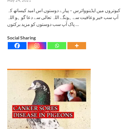
May 24, 2021
کبوتروں میں ایڈینووائرس – پیارے دوستوں اس امید کیساتھ کہ
آپ سب خیر وعافیت سے ہونگے اللہ تعالی سے دعا گو ہو اللہ
پاک آپ سب دوستوں کو مزید برکتوں …
Social Sharing