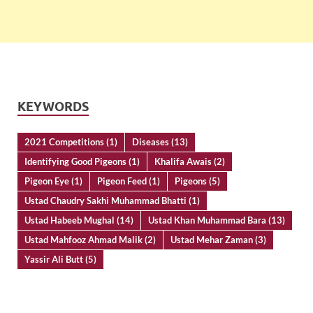
KEYWORDS
2021 Competitions
(1)
Diseases
(13)
Identifying Good Pigeons
(1)
Khalifa Awais
(2)
Pigeon Eye
(1)
Pigeon Feed
(1)
Pigeons
(5)
Ustad Chaudry Sakhi Muhammad Bhatti
(1)
Ustad Habeeb Mughal
(14)
Ustad Khan Muhammad Bara
(13)
Ustad Mahfooz Ahmad Malik
(2)
Ustad Mehar Zaman
(3)
Yassir Ali Butt
(5)