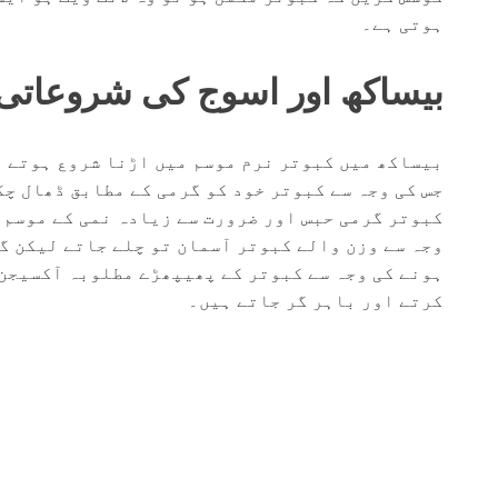
ہوتی ہے۔
بیساکھ اور اسوج کی شروعاتی 
بیساکھ میں کبوتر نرم موسم میں اڑنا شروع ہوتے ہ
جس کی وجہ سے کبوتر خود کو گرمی کے مطابق ڈھال چک
کبوتر گرمی حبس اور ضرورت سے زیادہ نمی کے موسم م
وجہ سے وزن والے کبوتر آسمان تو چلے جاتے لیکن گ
ہونے کی وجہ سے کبوتر کے پھیپھڑے مطلوبہ آکسیجن 
کرتے اور باہر گر جاتے ہیں۔