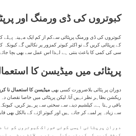
کبوتروں کی ڈی ورمنگ اور پرپٹ
کبوتروں کی ڈی ورمنگ پرپٹائی سےکم از کم ایک مہینہ پہلے ک
کے پرپٹائی کریں گے تو اکثر کبوتر کمزور پر نکالیں گے کیونکہ 
سی کی کمی کا باعث بنتی ہے لہذا اس عمل سے بھی بچا جائے
پرپٹائی میں میڈیسن کا استعما
دوران پر پٹائی بلاضرورت کسی بھی
میڈیسن کا استعمال نا کری
ریکشن بظاہر نظر نہیں آتا. لیکن پرپٹائی میں خاصا نقصان دہ
باقی رہتا ہے. کیلشیم دینے سے سختی سے پرہیز کریں. کیونکہ 
سے زیادہ پر لمبے کر جاتے ہیں اور کبوتر اڑنے کے بالکل بھی قا
دوران پرپٹائی ایسی کوئی خوراک کبوتروں کو نا دی
کوشش کریں کہ کبوتر مکمل ہو تو وہ لائٹ ویٹ ہو ای