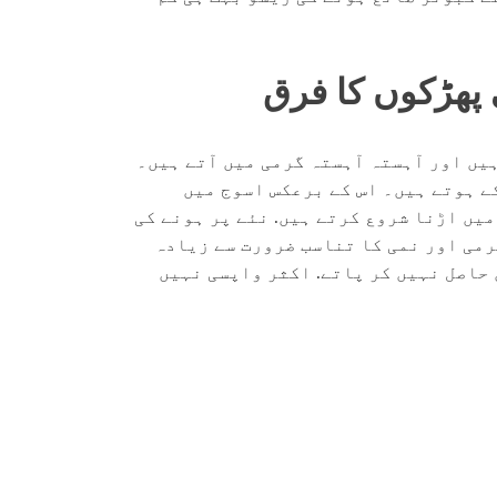
پھڑکوں کا فرق
یں اور آہستہ آہستہ گرمی میں آتے ہیں۔
ے ہوتے ہیں۔ اس کے برعکس اسوج میں
یں اڑنا شروع کرتے ہیں. نئے پر ہونے کی
رمی اور نمی کا تناسب ضرورت سے زیادہ
حاصل نہیں کر پاتے. اکثر واپسی نہیں