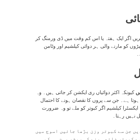
ائی
ریں اگر ایک ہفتہ یا اس کم وقت میں ڈی ورمنگ کر
کیڑوں کو مارنے والی ہر دوائی کیلشیم اور وٹامن
۔
ل
ں
کیونکہ اکثر دوائیاں ری ایکشن کر جاتی ہیں۔ وہ
 ہوتا ہے۔ جن سے پروں کا نقصان ہونے کا احتمال
ایکسٹرا کیلشیم اگر کبوتر کو ملے تو وہ ضرورت
بل نہیں رہتا۔
ں جن سے کبوتر وزن بڑھا جائیں اسوج میں
سے کبوتر ضائع ہونے کی ریشو بہت ہی کم