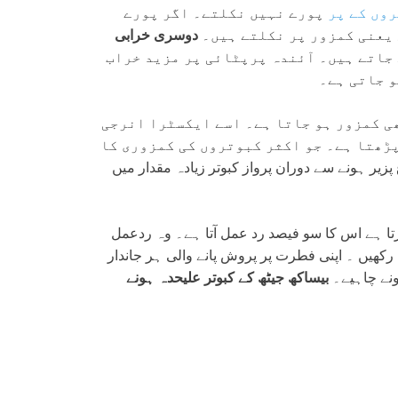
وں کے پر
پورے نہیں نکلتے۔ اگر پورے
 یعنی کمزور پر نکلتے ہیں۔
دوسری خرابی
 جاتے ہیں۔ آئندہ پرپٹائی پر مزید خراب
و جاتی ہے۔
ی کمزور ہو جاتا ہے۔ اسے ایکسٹرا انرجی
ڑھتا ہے۔ جو اکثر کبوتروں کی کمزوری کا
یر ہونے سے دوران پرواز کبوتر زیادہ مقدار میں
ا ہے اس کا سو فیصد رد عمل آتا ہے۔ وہ ردعمل
ھیں ۔ اپنی فطرت پر پروش پانے والی ہر جاندار
ونے چاہیے۔
بیساکھ جیٹھ کے کبوتر علیحدہ ہونے