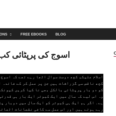
EONS
FREE EBOOKS
BLOG
اسوج کی پرپٹائی کب 
اسلام علیکم کچھ دوست سوال اٹھا رہے تھے کہ اسوج 
کچھ ناقص سی گزراشات ہیں جن پر عمل کر کے فائدہ 
کو دو بار پرپٹائی بالکل بھی نا کیا کریں کیونکہ
وہ اس لیے کہ سال میں ایک کبوتر ایک بار ہی قدرتی
ہے۔ اگر ہم ایک ہی کبوتر کو ایک سال میں دوبار پٹ
رہے ہوتے ہیں اور اس عمل سے کافی نقصانات اٹھاتے