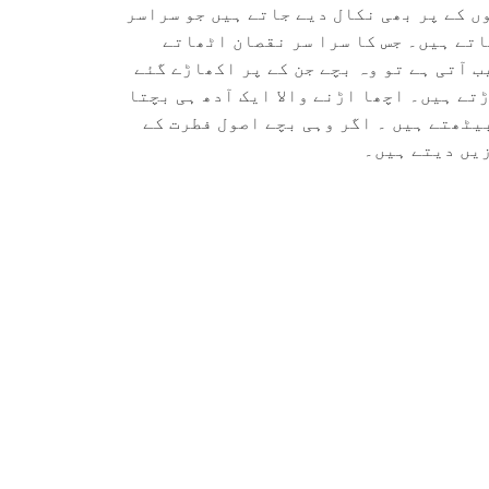
ں کے پر بھی نکال دیے جاتے ہیں جو سراسر
اتے ہیں۔ جس کا سرا سر نقصان اٹھاتے
ب آتی ہے تو وہ بچے جن کے پر اکھاڑے گئے
تے ہیں۔ اچھا اڑنے والا ایک آدھ ہی بچتا
یٹھتے ہیں ۔ اگر وہی بچے اصول فطرت کے
یں دیتے ہیں۔