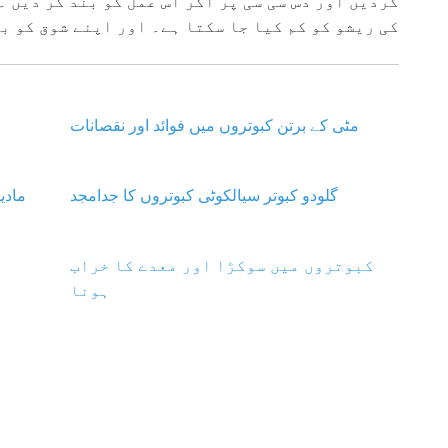
کردیں اور دس سی سی پر آکر اس عمل کو بند کر دیں 
کی ریشو کو کم کیا جا سکتا ہے۔ اور اپنے شوق کو ب
مٹی کے برتن کبوتروں میں فوائد اور نقصانات
گلودو کبوتر سیالکوٹی کبوتروں کا جدامجد
مادی
کبوتروں میں سوکڑا اور معدے کا خراب
ہونا