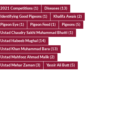
2021 Competitions
(1)
Diseases
(13)
Identifying Good Pigeons
(1)
Khalifa Awais
(2)
Pigeon Eye
(1)
Pigeon Feed
(1)
Pigeons
(5)
Ustad Chaudry Sakhi Muhammad Bhatti
(1)
Ustad Habeeb Mughal
(14)
Ustad Khan Muhammad Bara
(13)
Ustad Mahfooz Ahmad Malik
(2)
Ustad Mehar Zaman
(3)
Yassir Ali Butt
(5)