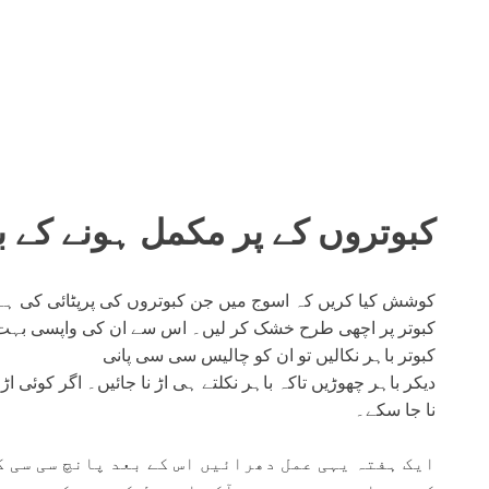
کبوتروں کے پر مکمل ہونے کے ب
کبوتر پر اچھی طرح خشک کر لیں۔ اس سے ان کی واپسی بہت 
کبوتر باہر نکالیں تو ان کو چالیس سی سی پانی
دیکر باہر چھوڑیں تاکہ باہر نکلتے ہی اڑ نا جائیں۔ اگر کوئی ا
نا جا سکے۔
ایک ہفتہ یہی عمل دھرائیں اس کے بعد پانچ سی سی ک