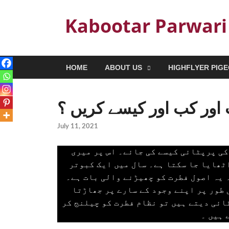
Kabootar Parwari
HOME
ABOUT US
HIGHFLYER PIG
اور کب اور کیسے کریں ؟
July 11, 2021
کی پرپٹائی کیسے کی جائے۔ اس پر میری
اٹھایا جا سکتا ہے۔ سال میں ایک کبوتر
 یہ اصول فطرت کو چھیڑنے والی بات ہے۔
 طور پر اپنے وجود کے سارے پر جھاڑتا
ائی دیتے ہیں تو نظام فطرت کو چیلنج کر
 ہیں ۔