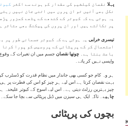
پہلا
نقصان کیلشیم کی مقدار کم ہونے سے اکثر
کبوتر
نکل بھی آئیں تو ان پروں میں اتنی جان نہیں رہتی
یہ ہوتی ہے کہ کبوتر کے کندھے کے پٹھے کمزور پڑھ
پر نکالتے ہیں اور ان پروں کی پیکنگ بھی متاثر ہ
تیسری خرابی
یہ ہوتی ہے کہ کبوتر جسمانی طور پر بھ
استعمال کر کے پرپٹائی کے پروسیس کو پورا کرنا پ
باعث بنتا ہے۔
چوتھا نقصان
جسم میں ان تغیرات کے وقوع پز
واپسی نہیں کر پاتے۔
ہر وہ کام جو کسی بھی جاندار میں نظام قدرت کو ڈسٹرب کرت
بہت نقصان کرتا ہے اس لیے ہر چیز کو اس کی فطرت پر ہی رک
چیز بہترین رزلٹ دیتی ہے۔ اس لیے اسوج کے کبوتر علیحدہ ہ
چاہیے
۔ تاکہ ایک ہی سیزن میں ڈبل پرپٹائی سے بچا جا سکے۔
بچوں کی پرپٹائی