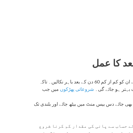
عد کا عمل
کوشش کیا کریں کہ اسوج میں جن کبوتروں کی پرپٹائی کی ہے ان کو کم از کم 60 دن کے بعد باہر نکالیں۔ تاکہ
بہتر ہو جائے گی۔
شروعاتی پھڑکوں
میں جب
ڑ بھی جائے دس بیس منٹ میں بیٹھ جائے اور بلندی تک
ے حساب سے پانی کی مقدار کم کرنا شروع