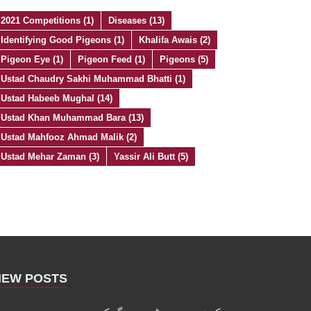
2021 Competitions
(1)
Diseases
(13)
Identifying Good Pigeons
(1)
Khalifa Awais
(2)
Pigeon Eye
(1)
Pigeon Feed
(1)
Pigeons
(5)
Ustad Chaudry Sakhi Muhammad Bhatti
(1)
Ustad Habeeb Mughal
(14)
Ustad Khan Muhammad Bara
(13)
Ustad Mahfooz Ahmad Malik
(2)
Ustad Mehar Zaman
(3)
Yassir Ali Butt
(5)
NEW POSTS