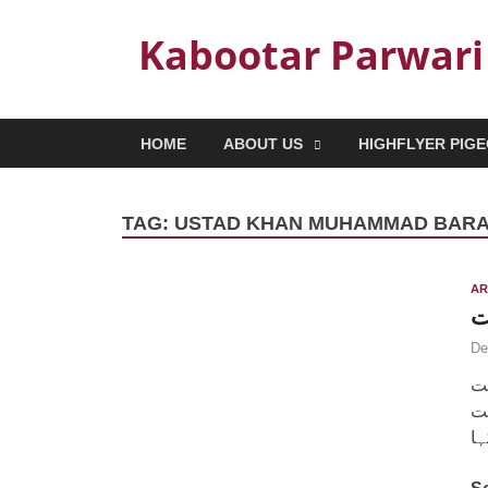
Kabootar Parwari
HOME
ABOUT US
HIGHFLYER PIG
TAG:
USTAD KHAN MUHAMMAD BAR
AR
ت
De
یت
یت