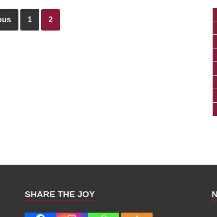
ous
1
2
SHARE THE JOY