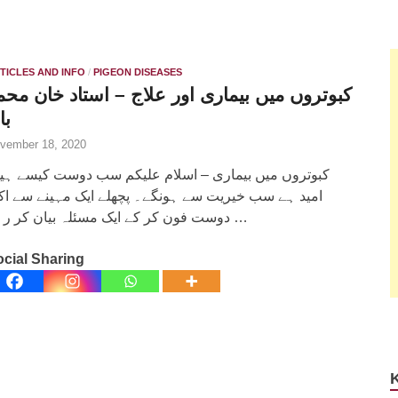
TICLES AND INFO
/
PIGEON DISEASES
کبوتروں میں بیماری اور علاج – استاد خان محم
با
vember 18, 2020
کبوتروں میں بیماری – اسلام علیکم سب دوست کیسے ہ.
امید ہے سب خیریت سے ہونگے۔ پچھلے ایک مہینے سے اک
دوست فون کر کے ایک مسئلہ بیان کر رہے …
cial Sharing